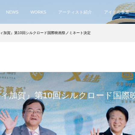
NEWS
WORKS
アーティスト紹介
アイドル事業
ィ加賀』第10回シルクロード国際映画祭ノミネート決定
ィ加賀』第10回シルクロード国際
定