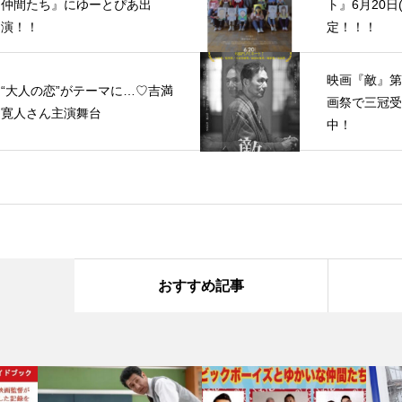
仲間たち』にゆーとぴあ出
ト』6月20日
演！！
定！！！
映画『敵』第
“大人の恋”がテーマに…♡吉満
画祭で三冠受
寛人さん主演舞台
中！
おすすめ記事