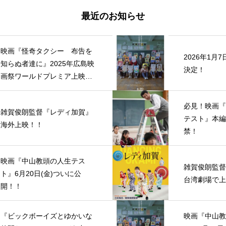
最近のお知らせ
映画『怪奇タクシー 布告を
2026年1月
知らぬ者達に』2025年広島映
決定！
画祭ワールドプレミア上映決
定！！
必見！映画『
雑賀俊朗監督『レディ加賀』
テスト』本編
海外上映！！
禁！
映画『中山教頭の人生テス
雑賀俊朗監督
ト』6月20日(金)ついに公
台湾劇場で上
開！！
『ビックボーイズとゆかいな
映画『中山教